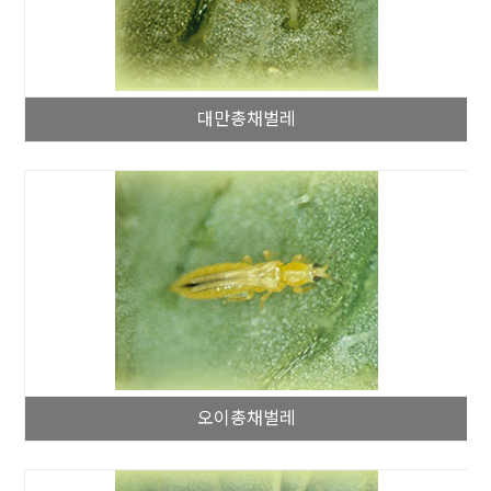
대만총채벌레
오이총채벌레