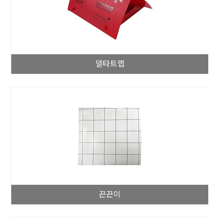
델타트랩
끈끈이