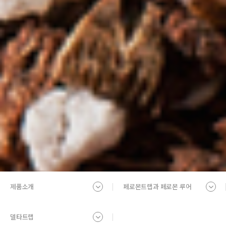
제품소개
페로몬트랩과 페로몬 루어
델타트랩