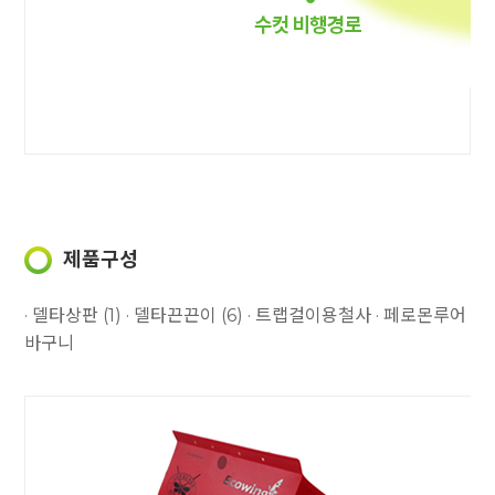
제품구성
· 델타상판 (1)
· 델타끈끈이 (6)
· 트랩걸이용철사
· 페로몬루어
바구니