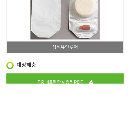
섭식유인루어
대상해충
곤충 페로몬 합성 응용 PDF